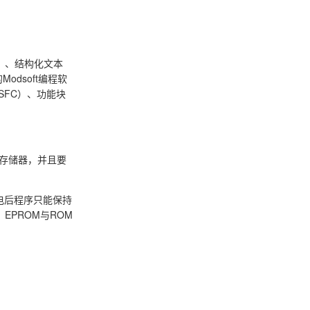
t）、结构化文本
Modsoft编程软
SFC）、功能块
的存储器，并且要
电后程序只能保持
PROM与ROM