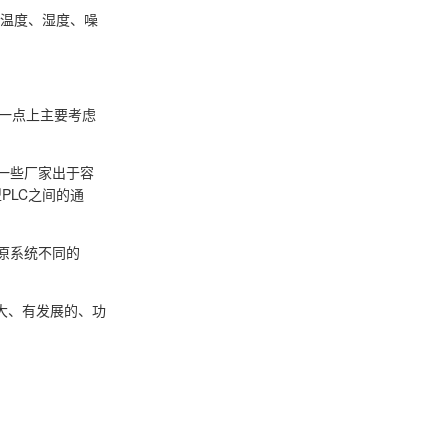
如温度、湿度、噪
这一点上主要考虑
一些厂家出于容
PLC之间的通
原系统不同的
大、有发展的、功