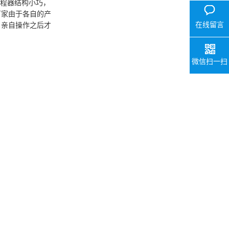
编程器结构小巧，
厂家由于各自的产
在线留言
户亲自操作之后才
微信扫一扫