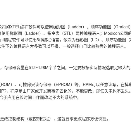
XTEL编程软件可以使用梯形图（Ladder）、顺序功能图（Grafce
件可以使用梯形图（Ladder）、指令表（STL）两种编程语言；Modicon公司的
cept编程软件可以使用5种编程语言，依次为梯形图（LD）、顺序功能图（
程软件下的编程语言大多数可以互换，一般选择自己比较熟悉的编程语言。
，存储器容量在512~128M字节之间，一定要根据实际情况选取足够大
（ROM）、可擦除只读存储器（EPROM）等。RAM可以任意读写，在掉
能写，程序是由厂家或开发商事先固化的，不能更改，即使失电也不丢失。E
适合于应用在长时间工作而改动不大的系统中。
意更改控制结构（或控制过程），这就要求更改程序方便快捷。