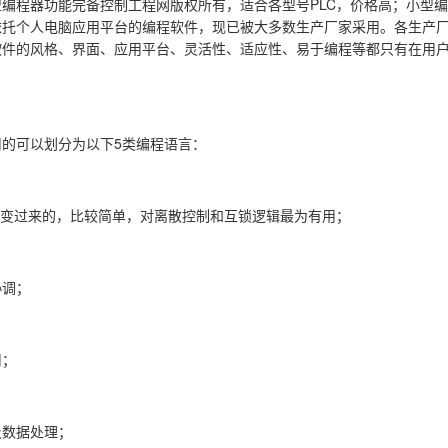
编程器功能完备控制工程网版权所有，适合各型号PLC，价格高；小型
依托个人电脑应用平台的编程软件，现已被大多数生产厂家采用。各生产
软件的风格、界面、应用平台、灵活性、适应性、易于编程等都只有在用
的可以划分为以下5类编程语言：
演变过来的，比较简单，对离散控制和互锁逻辑最为有用；
协调；
用；
及数据处理；