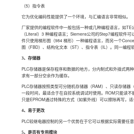
（5）指令表
它为优化编码性能提供了一个环境，与汇编语言非常相似。
厂家提供的编程软件中一般包括一种或几种编程语言，如TE公司的
（Literal）3 种编程语言；Siemens公司的Step7编程软
件只使用梯形图（984 梯形）一种编程语言，而另一个Con
图（FBD）、结构化文本（ST）、指令表（IL）。同一编
3、存储器
PLC存储器是保存程序和数据的地方，分内制式和外插式两种
求有一部分空余作为缓存。
PLC存储器按照类型可分随机存储器（RAM）、只读存储器
一段时间，最适合于在自控系统调试时使用。ROM只能读不
只是EPROM通过特殊的方式（如紫外线）可以擦除再写，
4、易于更改
PLC较继电器控制的另一个优势在于它可以根据实际需要任
5、是否有专用模块